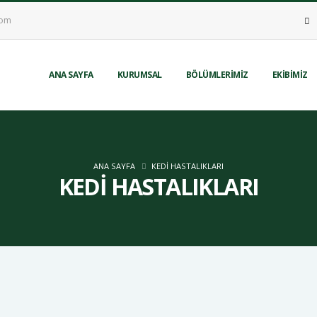
com
ANA SAYFA
KURUMSAL
BÖLÜMLERİMİZ
EKİBİMİZ
ANA SAYFA
KEDİ HASTALIKLARI
KEDİ HASTALIKLARI
lıkları Nasıl Tedavi Edilir?