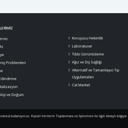
ERİMİZ
Koruyucu Hekimlik
ervis
Laboratuvar
hi
Tıbbi Görüntüleme
iye
Ağız ve Diş Sağlığı
nış Problemleri
Alternatif ve Tamamlayıcı Tıp
ne
Uygulamaları
 Edindirme
Cat Market
talizasyon
oloji ve Doğum
ies) kullanıyoruz. Kişisel Verilerin Toplanması ve İşlenmesi ile ilgili detaylı bilgiye