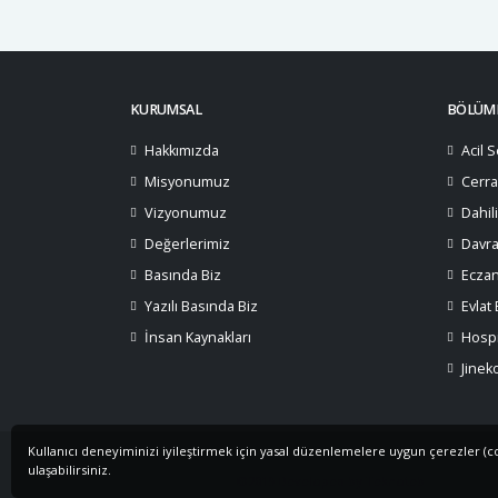
KURUMSAL
BÖLÜML
Hakkımızda
Acil S
Misyonumuz
Cerra
Vizyonumuz
Dahil
Değerlerimiz
Davra
Basında Biz
Ecza
Yazılı Basında Biz
Evlat
İnsan Kaynakları
Hospi
Jinek
Kullanıcı deneyiminizi iyileştirmek için yasal düzenlemelere uygun çerezler (cook
ulaşabilirsiniz.
©2019 Developed by
Teknoteb