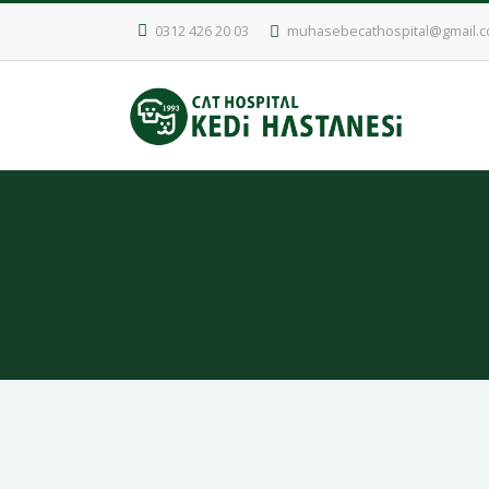
0312 426 20 03
muhasebecathospital@gmail.
Kedilerde Böbrek Hasta