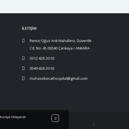
İLETİŞİM
Remzi Oğuz Arık Mahallesi, Güvenlik
Cd. No: 45 06540 Çankaya / ANKARA
0312 426 20 03
0549 426 20 03
muhasebecathospital@gmail.com
buraya
tıklayarak