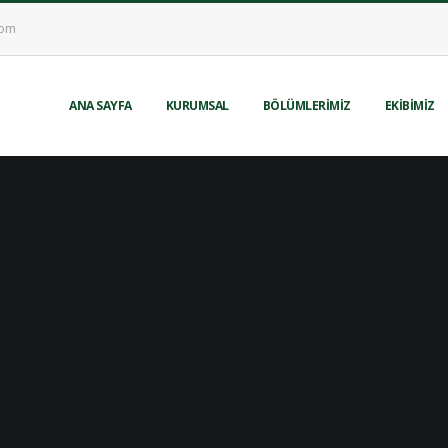
com
ANA SAYFA
KURUMSAL
BÖLÜMLERİMİZ
EKİBİMİZ