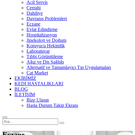
Acil Servis
Cerrahi
Dahiliye
Davranış Problemleri
Eczane
Evlat Edindirme
Hospitalizasyon
Jinekoloji ve Doğum
Koruyucu Hekimlik
Laboratuvar
Tıbbi Görüntüleme
Ağız ve Diş Sağlığı
Alternatif ve Tamamlayıcı Tıp Uygulamaları
Cat Market
EKİBİMİZ
KEDİ HASTALIKLARI
BLOG
İLETİŞİM
Bize Ulaşın
Hasta Durum Takip Ekranı
Eczane