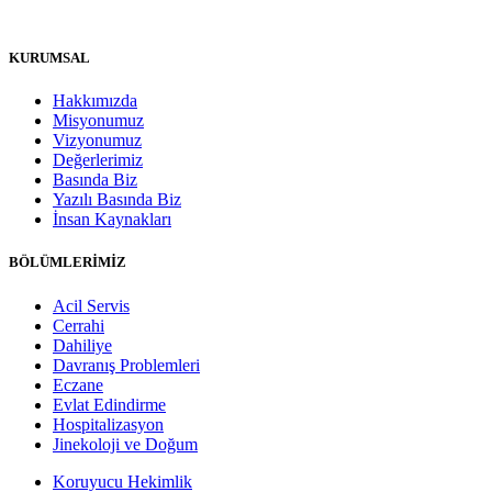
KURUMSAL
Hakkımızda
Misyonumuz
Vizyonumuz
Değerlerimiz
Basında Biz
Yazılı Basında Biz
İnsan Kaynakları
BÖLÜMLERİMİZ
Acil Servis
Cerrahi
Dahiliye
Davranış Problemleri
Eczane
Evlat Edindirme
Hospitalizasyon
Jinekoloji ve Doğum
Koruyucu Hekimlik