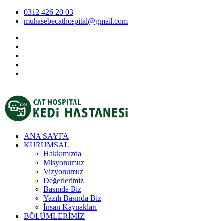
0312 426 20 03
muhasebecathospital@gmail.com
ANA SAYFA
KURUMSAL
Hakkımızda
Misyonumuz
Vizyonumuz
Değerlerimiz
Basında Biz
Yazılı Basında Biz
İnsan Kaynakları
BÖLÜMLERİMİZ