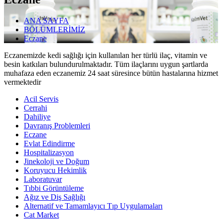
ANA SAYFA
BÖLÜMLERİMİZ
Eczane
Eczanemizde kedi sağlığı için kullanılan her türlü ilaç, vitamin ve
besin katkıları bulundurulmaktadır. Tüm ilaçlarını uygun şartlarda
muhafaza eden eczanemiz 24 saat süresince bütün hastalarına hizmet
vermektedir
Acil Servis
Cerrahi
Dahiliye
Davranış Problemleri
Eczane
Evlat Edindirme
Hospitalizasyon
Jinekoloji ve Doğum
Koruyucu Hekimlik
Laboratuvar
Tıbbi Görüntüleme
Ağız ve Diş Sağlığı
Alternatif ve Tamamlayıcı Tıp Uygulamaları
Cat Market