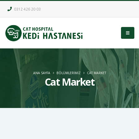
0312 426 20 03
ANA SAYFA
BÖLÜMLERİMİZ
CAT MARKET
Cat Market
Hastanemizde kedilerin beslenmesi için uygun profesyonel mamalar
önerilmektedir. Hasta hayvanlarımız için veteriner diyet serisi