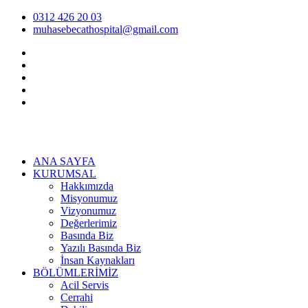
0312 426 20 03
muhasebecathospital@gmail.com
ANA SAYFA
KURUMSAL
Hakkımızda
Misyonumuz
Vizyonumuz
Değerlerimiz
Basında Biz
Yazılı Basında Biz
İnsan Kaynakları
BÖLÜMLERİMİZ
Acil Servis
Cerrahi