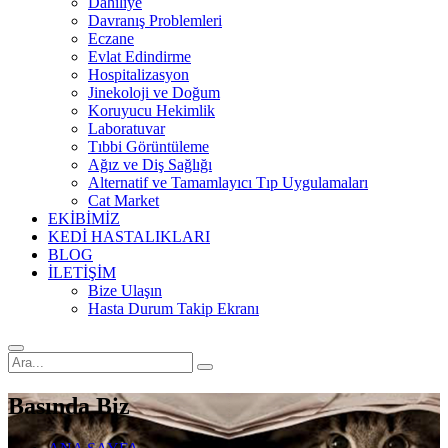
Dahiliye
Davranış Problemleri
Eczane
Evlat Edindirme
Hospitalizasyon
Jinekoloji ve Doğum
Koruyucu Hekimlik
Laboratuvar
Tıbbi Görüntüleme
Ağız ve Diş Sağlığı
Alternatif ve Tamamlayıcı Tıp Uygulamaları
Cat Market
EKİBİMİZ
KEDİ HASTALIKLARI
BLOG
İLETİŞİM
Bize Ulaşın
Hasta Durum Takip Ekranı
Basında Biz