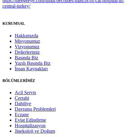
https://theegeeye.com/umut-becomes-mascot-of-cat-hospital-in-
central-turkey/
KURUMSAL
Hakkımızda
Misyonumuz
Vizyonumuz
Değerlerimiz
Basında Biz
Yazılı Basında Biz
İnsan Kaynakları
BÖLÜMLERİMİZ
Acil Servis
Cerrahi
Dahiliye
Davranış Problemleri
Eczane
Evlat Edindirme
Hospitalizasyon
Jinekoloji ve Doğum